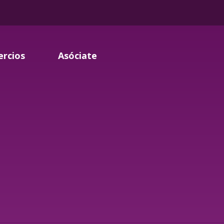
ercios
Asóciate