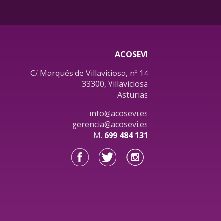
ACOSEVI
C/ Marqués de Villaviciosa, nº 14
33300, Villaviciosa
Asturias
info@acosevi.es
gerencia@acosevi.es
M.
699 484 131