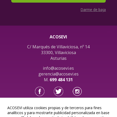
Darme de baja
ACOSEVI
C/ Marqués de Villaviciosa, nº 14
33300, Villaviciosa
Asturias
info@acosevi.es
gerencia@acosevi.es
M.
699 484 131
ACOSEVI utiliza cookies propias y de terceros para fines
Acosevi, SL © 2026
analíticos y para mostrarte publicidad personalizada en base