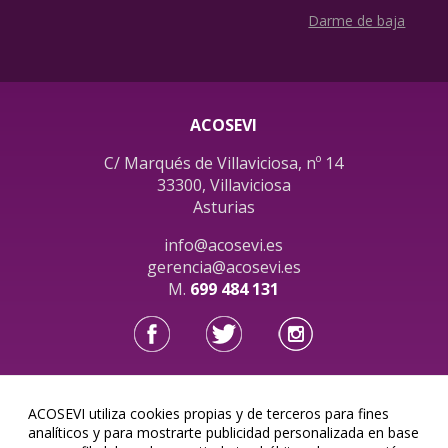
Darme de baja
ACOSEVI
C/ Marqués de Villaviciosa, nº 14
33300, Villaviciosa
Asturias
info@acosevi.es
gerencia@acosevi.es
M.
699 484 131
ACOSEVI utiliza cookies propias y de terceros para fines
Acosevi, SL © 2026
analíticos y para mostrarte publicidad personalizada en base