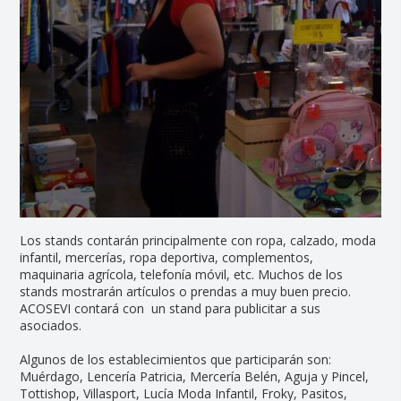
Los stands contarán principalmente con ropa, calzado, moda
infantil, mercerías, ropa deportiva, complementos,
maquinaria agrícola, telefonía móvil, etc. Muchos de los
stands mostrarán artículos o prendas a muy buen precio.
ACOSEVI contará con un stand para publicitar a sus
asociados.
Algunos de los establecimientos que participarán son:
Muérdago, Lencería Patricia, Mercería Belén, Aguja y Pincel,
Tottishop, Villasport, Lucía Moda Infantil, Froky, Pasitos,