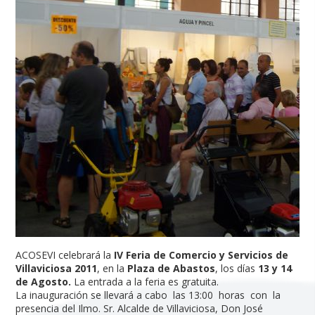
ACOSEVI celebrará la
IV Feria de Comercio y Servicios de
Villaviciosa 2011
, en la
Plaza de Abastos
, los días
13 y 14
de Agosto.
La entrada a la feria es gratuita.
La inauguración se llevará a cabo las 13:00 horas con la
presencia del Ilmo. Sr. Alcalde de Villaviciosa, Don José