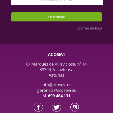
Darme de baja
ACOSEVI
C/ Marqués de Villaviciosa, nº 14
33300, Villaviciosa
Asturias
info@acosevi.es
gerencia@acosevi.es
M.
699 484 131